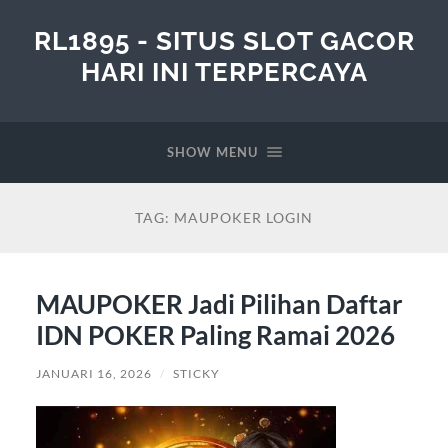
RL1895 - SITUS SLOT GACOR
HARI INI TERPERCAYA
SHOW MENU
TAG:
MAUPOKER LOGIN
MAUPOKER Jadi Pilihan Daftar
IDN POKER Paling Ramai 2026
JANUARI 16, 2026
/
STICKY