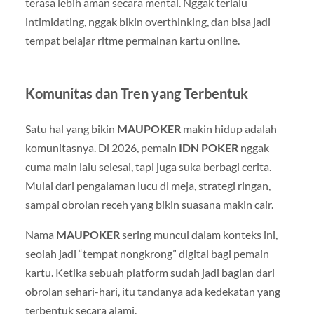
terasa lebih aman secara mental. Nggak terlalu
intimidating, nggak bikin overthinking, dan bisa jadi
tempat belajar ritme permainan kartu online.
Komunitas dan Tren yang Terbentuk
Satu hal yang bikin
MAUPOKER
makin hidup adalah
komunitasnya. Di 2026, pemain
IDN POKER
nggak
cuma main lalu selesai, tapi juga suka berbagi cerita.
Mulai dari pengalaman lucu di meja, strategi ringan,
sampai obrolan receh yang bikin suasana makin cair.
Nama
MAUPOKER
sering muncul dalam konteks ini,
seolah jadi “tempat nongkrong” digital bagi pemain
kartu. Ketika sebuah platform sudah jadi bagian dari
obrolan sehari-hari, itu tandanya ada kedekatan yang
terbentuk secara alami.