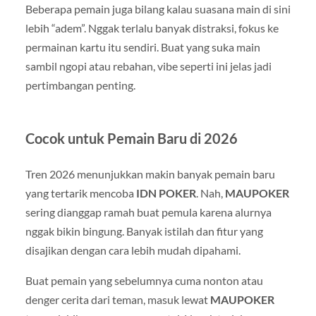
Beberapa pemain juga bilang kalau suasana main di sini
lebih “adem”. Nggak terlalu banyak distraksi, fokus ke
permainan kartu itu sendiri. Buat yang suka main
sambil ngopi atau rebahan, vibe seperti ini jelas jadi
pertimbangan penting.
Cocok untuk Pemain Baru di 2026
Tren 2026 menunjukkan makin banyak pemain baru
yang tertarik mencoba
IDN POKER
. Nah,
MAUPOKER
sering dianggap ramah buat pemula karena alurnya
nggak bikin bingung. Banyak istilah dan fitur yang
disajikan dengan cara lebih mudah dipahami.
Buat pemain yang sebelumnya cuma nonton atau
denger cerita dari teman, masuk lewat
MAUPOKER