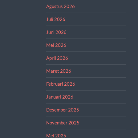
Agustus 2026
Juli 2026
Juni 2026
Mei 2026
April 2026
Maret 2026
Februari 2026
Januari 2026
Desember 2025
November 2025
Mei 2025