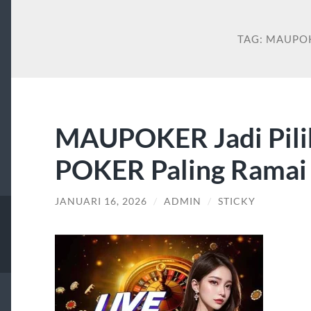
TAG:
MAUPO
MAUPOKER Jadi Pili
POKER Paling Ramai
JANUARI 16, 2026
/
ADMIN
/
STICKY