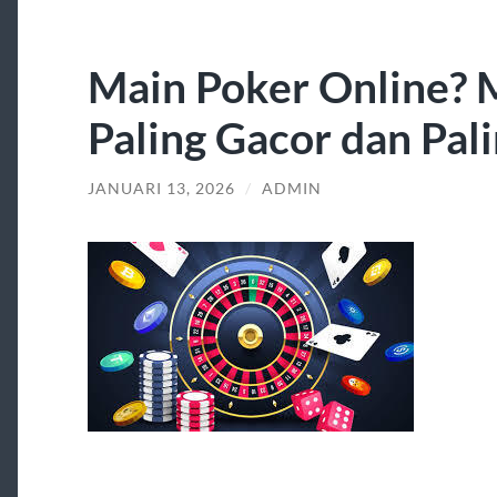
Main Poker Online
Paling Gacor dan Pal
JANUARI 13, 2026
/
ADMIN