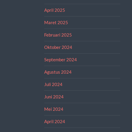
April 2025
Maret 2025
Februari 2025
Oktober 2024
September 2024
Agustus 2024
Juli 2024
Juni 2024
Mei 2024
April 2024