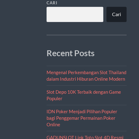
CARI
Cari
Recent Posts
Mengenal Perkembangan Slot Thailand
dalam Industri Hiburan Online Modern
Slot Depo 10K Terbaik dengan Game
Populer
IDN Poker Menjadi Pilihan Populer
bagi Penggemar Permainan Poker
Online
GADUNSLOT Link Toto Slot 4D Resmi