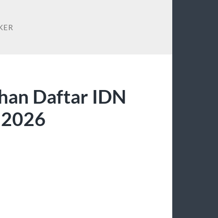
KER
han Daftar IDN
 2026