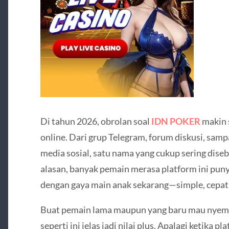
Di tahun 2026, obrolan soal
IDN POKER
makin 
online. Dari grup Telegram, forum diskusi, samp
media sosial, satu nama yang cukup sering dise
alasan, banyak pemain merasa platform ini pun
dengan gaya main anak sekarang—simple, cepat,
Buat pemain lama maupun yang baru mau nyempl
seperti ini jelas jadi nilai plus. Apalagi ketika 