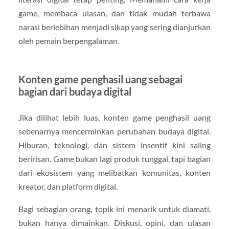
game, membaca ulasan, dan tidak mudah terbawa
narasi berlebihan menjadi sikap yang sering dianjurkan
oleh pemain berpengalaman.
Konten game penghasil uang sebagai
bagian dari budaya digital
Jika dilihat lebih luas, konten game penghasil uang
sebenarnya mencerminkan perubahan budaya digital.
Hiburan, teknologi, dan sistem insentif kini saling
beririsan. Game bukan lagi produk tunggal, tapi bagian
dari ekosistem yang melibatkan komunitas, konten
kreator, dan platform digital.
Bagi sebagian orang, topik ini menarik untuk diamati,
bukan hanya dimainkan. Diskusi, opini, dan ulasan