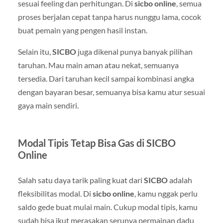
sesuai feeling dan perhitungan. Di
sicbo online
, semua
proses berjalan cepat tanpa harus nunggu lama, cocok
buat pemain yang pengen hasil instan.
Selain itu,
SICBO
juga dikenal punya banyak pilihan
taruhan. Mau main aman atau nekat, semuanya
tersedia. Dari taruhan kecil sampai kombinasi angka
dengan bayaran besar, semuanya bisa kamu atur sesuai
gaya main sendiri.
Modal Tipis Tetap Bisa Gas di SICBO
Online
Salah satu daya tarik paling kuat dari
SICBO
adalah
fleksibilitas modal. Di
sicbo online
, kamu nggak perlu
saldo gede buat mulai main. Cukup modal tipis, kamu
sudah bisa ikut merasakan serunya permainan dadu