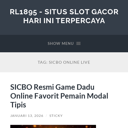
RL1895 - SITUS SLOT GACOR
HARI INI TERPERCAYA
SHOW MENU
TAG:
SICBO ONLINE LIVE
SICBO Resmi Game Dadu
Online Favorit Pemain Modal
Tipis
JANUARI 13, 2026
/
STICKY