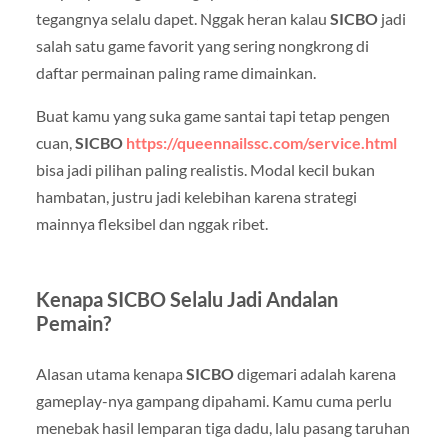
tegangnya selalu dapet. Nggak heran kalau
SICBO
jadi
salah satu game favorit yang sering nongkrong di
daftar permainan paling rame dimainkan.
Buat kamu yang suka game santai tapi tetap pengen
cuan,
SICBO
https://queennailssc.com/service.html
bisa jadi pilihan paling realistis. Modal kecil bukan
hambatan, justru jadi kelebihan karena strategi
mainnya fleksibel dan nggak ribet.
Kenapa SICBO Selalu Jadi Andalan
Pemain?
Alasan utama kenapa
SICBO
digemari adalah karena
gameplay-nya gampang dipahami. Kamu cuma perlu
menebak hasil lemparan tiga dadu, lalu pasang taruhan