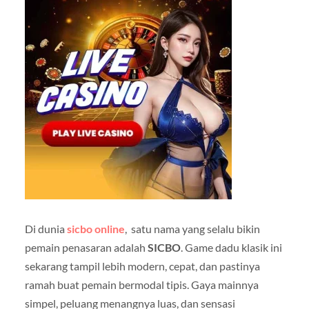
Di dunia
sicbo online
, satu nama yang selalu bikin
pemain penasaran adalah
SICBO
. Game dadu klasik ini
sekarang tampil lebih modern, cepat, dan pastinya
ramah buat pemain bermodal tipis. Gaya mainnya
simpel, peluang menangnya luas, dan sensasi