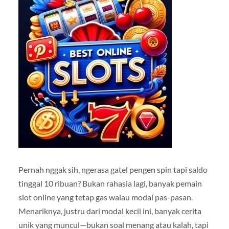
Pernah nggak sih, ngerasa gatel pengen spin tapi saldo
tinggal 10 ribuan? Bukan rahasia lagi, banyak pemain
slot online yang tetap gas walau modal pas-pasan.
Menariknya, justru dari modal kecil ini, banyak cerita
unik yang muncul—bukan soal menang atau kalah, tapi