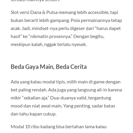
Slot versi Dana & Pulsa memang lebih accessible, tapi
bukan berarti lebih gampang. Pola permainannya tetap
acak. Jadi, mindset-nya perlu digeser dari “harus dapet
hasil” ke “nikmatin prosesnya.” Dengan begitu,
meskipun kalah, nggak terlalu nyesek.
Beda Gaya Main, Beda Cerita
Ada yang kalau modal tipis, milih main di game dengan
bet paling rendah. Ada juga yang langsung all-in karena
mikir “sekalian aja.” Dua-duanya valid, tergantung
mood dan niat awal main. Yang penting, sadar batas
dan tahu kapan cukup.
Modal 10 ribu kadang bisa bertahan lama kalau