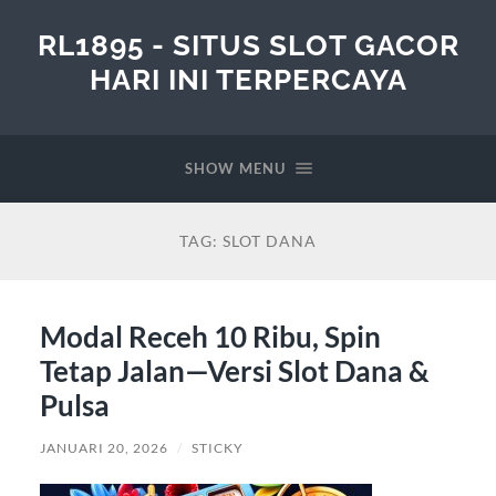
RL1895 - SITUS SLOT GACOR
HARI INI TERPERCAYA
SHOW MENU
TAG:
SLOT DANA
Modal Receh 10 Ribu, Spin
Tetap Jalan—Versi Slot Dana &
Pulsa
JANUARI 20, 2026
/
STICKY