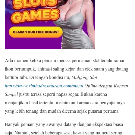
Ada momen ketika pemain merasa permainan slot terlalu ramai—
ikon bertumpuk, animasi saling kejar, dan efek suara yang datang
bertubi-tubi. Di tengah kondisi itu,
Mahjong Slot
https://www.simbadrestaurant.com/menu
Online dengan Konsep
Simpel
justru terasa seperti napas segar. Bukan karena
menjanjikan hasil tertentu, melainkan karena cara penyajiannya
yang lebih tenang dan mudah dicerna sejak putaran pertama.
Banyak pemain yang awalnya datang dengan ekspektasi biasa
saja. Namun, setelah beberapa sesi, kesan yang muncul sering