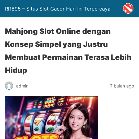
Rl1895 – Situs Slot Gacor Hari Ini Terpercaya
Mahjong Slot Online dengan
Konsep Simpel yang Justru
Membuat Permainan Terasa Lebih
Hidup
admin
7 bulan ago