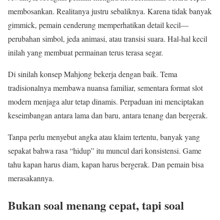
membosankan. Realitanya justru sebaliknya. Karena tidak banyak
gimmick, pemain cenderung memperhatikan detail kecil—
perubahan simbol, jeda animasi, atau transisi suara. Hal-hal kecil
inilah yang membuat permainan terus terasa segar.
Di sinilah konsep Mahjong bekerja dengan baik. Tema
tradisionalnya membawa nuansa familiar, sementara format slot
modern menjaga alur tetap dinamis. Perpaduan ini menciptakan
keseimbangan antara lama dan baru, antara tenang dan bergerak.
Tanpa perlu menyebut angka atau klaim tertentu, banyak yang
sepakat bahwa rasa “hidup” itu muncul dari konsistensi. Game
tahu kapan harus diam, kapan harus bergerak. Dan pemain bisa
merasakannya.
Bukan soal menang cepat, tapi soal