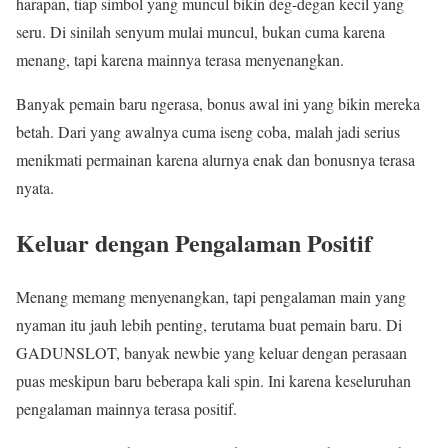
harapan, tiap simbol yang muncul bikin deg-degan kecil yang
seru. Di sinilah senyum mulai muncul, bukan cuma karena
menang, tapi karena mainnya terasa menyenangkan.
Banyak pemain baru ngerasa, bonus awal ini yang bikin mereka
betah. Dari yang awalnya cuma iseng coba, malah jadi serius
menikmati permainan karena alurnya enak dan bonusnya terasa
nyata.
Keluar dengan Pengalaman Positif
Menang memang menyenangkan, tapi pengalaman main yang
nyaman itu jauh lebih penting, terutama buat pemain baru. Di
GADUNSLOT, banyak newbie yang keluar dengan perasaan
puas meskipun baru beberapa kali spin. Ini karena keseluruhan
pengalaman mainnya terasa positif.