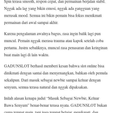
Spin terasa smooth, respon cepat, dan permainan berjalan stabil.
Nggak ada lag yang bikin emosi, nggak ada gangguan yang
merusak mood. Semua ini bikin pemain bisa fokus menikmati
permainan dari awal sampai akhir.
Karena pengalaman awalnya bagus, rasa ingin balik lagi pun
muncul. Pemain nggak merasa trauma atau kapok setelah coba
pertama. Justru sebaliknya, muncul rasa penasaran dan keinginan
buat main lagi di lain waktu.
GADUNSLOT berhasil memberi kesan bahwa slot online bisa
dinikmati dengan santai dan menyenangkan, bahkan oleh pemula
sekalipun. Dari masuk sebagai newbie sampai keluar dengan
senyum, semua terasa natural dan nggak dipaksakan.
Inilah alasan kenapa judul “Masuk Sebagai Newbie, Keluar
Bawa Senyum” benar-benar terasa nyata. GADUNSLOT bukan
cuma tempat main, tapi juga tempat belajar, menikmati, dan